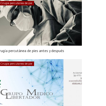
Cirugia percutanea de pie
rugía percutánea de pies antes y después
Cirugia percutanea de pie