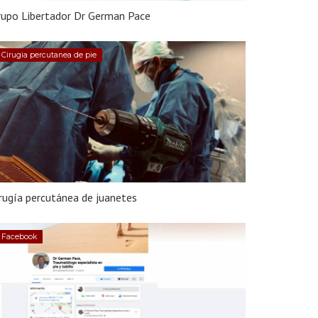
rupo Libertador Dr German Pace
Cirugia percutanea de pie
rugía percutánea de juanetes
Facebook