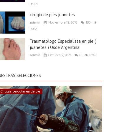
9848
cirugia de pies juanetes
admin
Noviembre 19, 2018
180
9762
Traumatologo Especialista en pie (
juanetes ) Osde Argentina
admin
Octubre 7, 2019
0
8267
UESTRAS SELECCIONES
Cirugia percutanea de pie