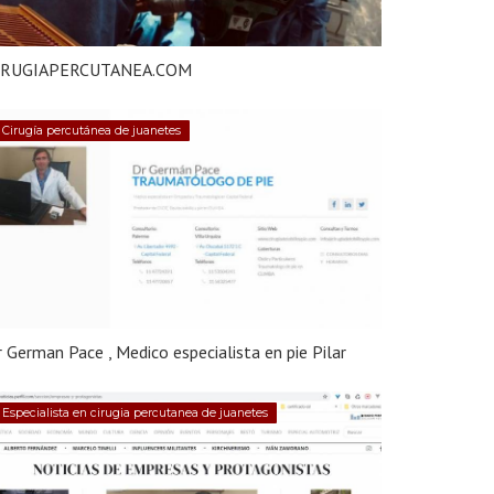
IRUGIAPERCUTANEA.COM
Cirugía percutánea de juanetes
 German Pace , Medico especialista en pie Pilar
Especialista en cirugia percutanea de juanetes