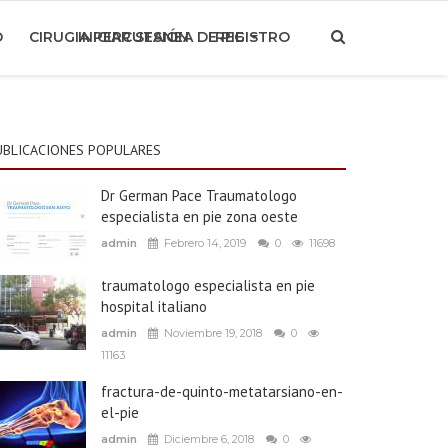
O
CIRUGIA PERCUTANEA DE PIE
INICIAR SESIÓN
REGISTRO
UBLICACIONES POPULARES
Dr German Pace Traumatologo
especialista en pie zona oeste
admin
Febrero 14, 2019
0
11698
traumatologo especialista en pie
hospital italiano
admin
Noviembre 19, 2018
0
11163
fractura-de-quinto-metatarsiano-en-
el-pie
admin
Diciembre 6, 2018
0