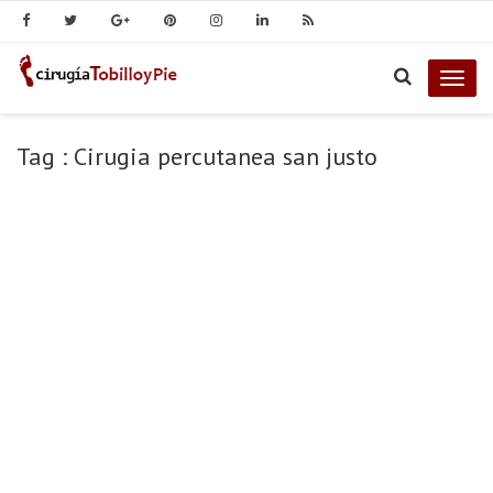
Togg
navig
Tag : Cirugia percutanea san justo