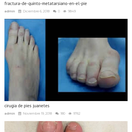
fractura-de-quinto-metatarsiano-en-el-pie
admin
Diciembre 6, 2018
0
9849
cirugia de pies juanetes
admin
Noviembre 19, 2018
180
9762