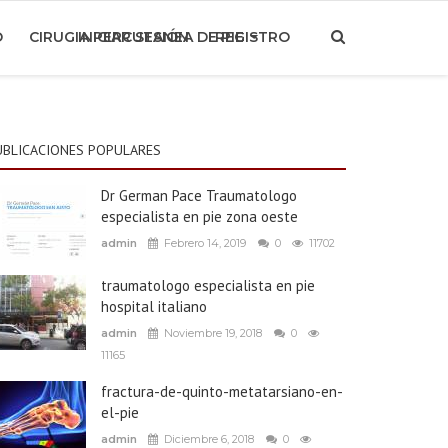
O
CIRUGIA PERCUTANEA DE PIE
INICIAR SESIÓN
REGISTRO
UBLICACIONES POPULARES
Dr German Pace Traumatologo
especialista en pie zona oeste
admin
Febrero 14, 2019
0
11702
traumatologo especialista en pie
hospital italiano
admin
Noviembre 19, 2018
0
11165
fractura-de-quinto-metatarsiano-en-
el-pie
admin
Diciembre 6, 2018
0