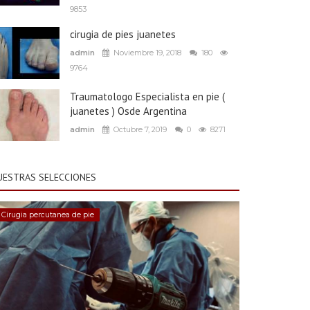
9853
cirugia de pies juanetes
admin
Noviembre 19, 2018
180
9764
Traumatologo Especialista en pie (
juanetes ) Osde Argentina
admin
Octubre 7, 2019
0
8271
UESTRAS SELECCIONES
Cirugia percutanea de pie