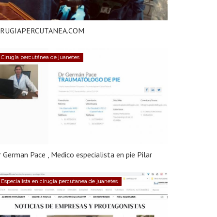
IRUGIAPERCUTANEA.COM
Cirugía percutánea de juanetes
 German Pace , Medico especialista en pie Pilar
Especialista en cirugia percutanea de juanetes