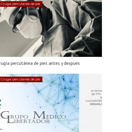
Cirugia percutanea de pie
rugía percutánea de pies antes y después
Cirugia percutanea de pie