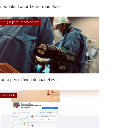
rupo Libertador Dr German Pace
Cirugia percutanea de pie
rugía percutánea de juanetes
Facebook