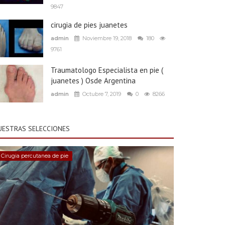
9847
cirugia de pies juanetes
admin
Noviembre 19, 2018
180
9761
Traumatologo Especialista en pie (
juanetes ) Osde Argentina
admin
Octubre 7, 2019
0
8266
UESTRAS SELECCIONES
Cirugia percutanea de pie