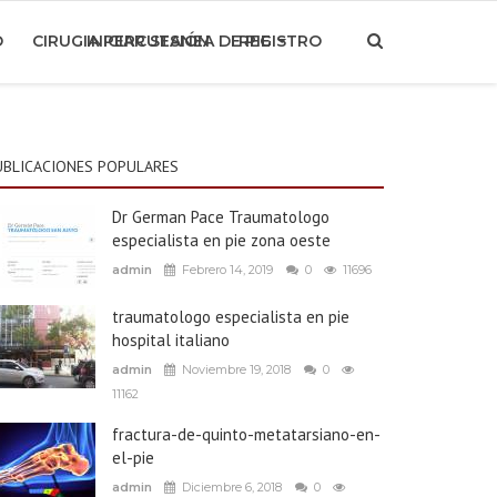
O
CIRUGIA PERCUTANEA DE PIE
INICIAR SESIÓN
REGISTRO
UBLICACIONES POPULARES
Dr German Pace Traumatologo
especialista en pie zona oeste
admin
Febrero 14, 2019
0
11696
traumatologo especialista en pie
hospital italiano
admin
Noviembre 19, 2018
0
11162
fractura-de-quinto-metatarsiano-en-
el-pie
admin
Diciembre 6, 2018
0