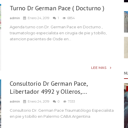
Turno Dr German Pace ( Docturno )
admin
Enero 24, 2019
1
6854
Agenda turno con Dr. German Pace en Docturno ,
traumatologo especialista en cirugia de pie y tobillo,
atencion pacientes de Osde en...
LEE MAS
N
Consultorio Dr German Pace,
Libertador 4992 y Olleros,...
admin
Enero 24, 2019
0
7333
Consultorio Dr. German Pace Traumatólogo Especialista
en pie y tobillo en Palermo CABA Argentina