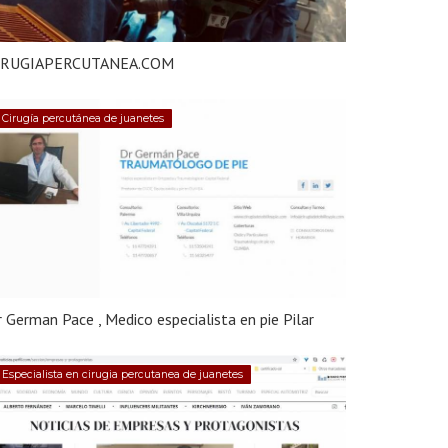
IRUGIAPERCUTANEA.COM
Cirugía percutánea de juanetes
 German Pace , Medico especialista en pie Pilar
Especialista en cirugia percutanea de juanetes