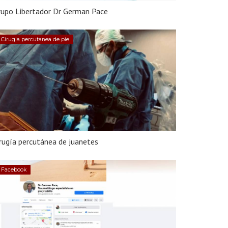
rupo Libertador Dr German Pace
Cirugia percutanea de pie
rugía percutánea de juanetes
Facebook