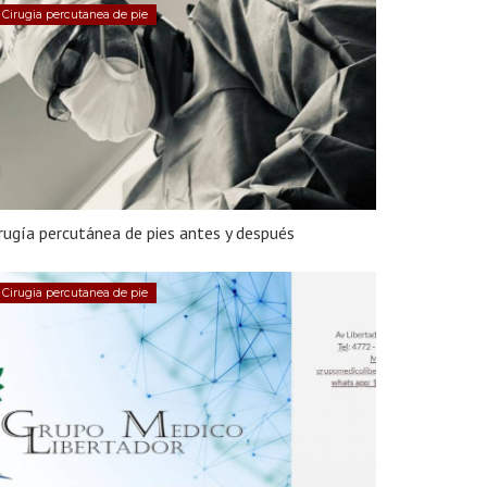
Cirugia percutanea de pie
rugía percutánea de pies antes y después
Cirugia percutanea de pie