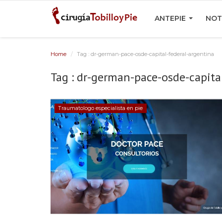
ANTEPIE
NOT
Home
Tag : dr-german-pace-osde-capital-federal-argentina
Tag : dr-german-pace-osde-capita
Traumatologo especialista en pie