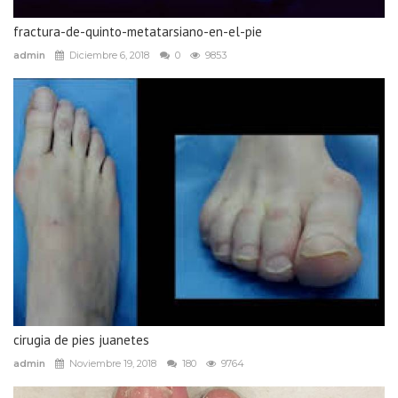
fractura-de-quinto-metatarsiano-en-el-pie
admin
Diciembre 6, 2018
0
9853
cirugia de pies juanetes
admin
Noviembre 19, 2018
180
9764