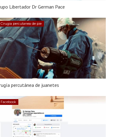
rupo Libertador Dr German Pace
Cirugia percutanea de pie
rugía percutánea de juanetes
Facebook