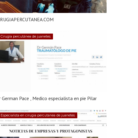
IRUGIAPERCUTANEA.COM
Cirugía percutánea de juanetes
 German Pace , Medico especialista en pie Pilar
Especialista en cirugia percutanea de juanetes