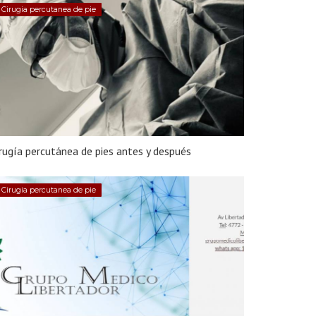
Cirugia percutanea de pie
rugía percutánea de pies antes y después
Cirugia percutanea de pie