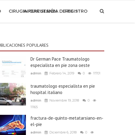
O
CIRUGIA PERCUTANEA DE PIE
INICIAR SESIÓN
REGISTRO
UBLICACIONES POPULARES
Dr German Pace Traumatologo
especialista en pie zona oeste
admin
Febrero 14, 2019
0
11701
traumatologo especialista en pie
hospital italiano
admin
Noviembre 19, 2018
0
11165
fractura-de-quinto-metatarsiano-en-
el-pie
admin
Diciembre 6, 2018
0