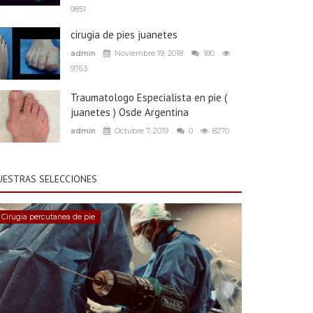
9851
cirugia de pies juanetes
admin
Noviembre 19, 2018
180
9763
Traumatologo Especialista en pie (
juanetes ) Osde Argentina
admin
Octubre 7, 2019
0
8270
UESTRAS SELECCIONES
Cirugia percutanea de pie