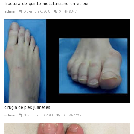
fractura-de-quinto-metatarsiano-en-el-pie
admin
Diciembre 6, 2018
0
9847
cirugia de pies juanetes
admin
Noviembre 19, 2018
180
9762