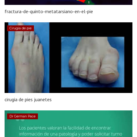
fractura-de-quinto-metatarsiano-en-el-pie
Cirugia de pie
cirugia de pies juanetes
Dr German Pace