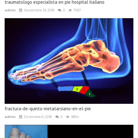
traumatologo especialista en pie hospital italiano
admin
Noviembre 19, 2018
0
11167
fractura-de-quinto-metatarsiano-en-el-pie
admin
Diciembre 6, 2018
0
9854