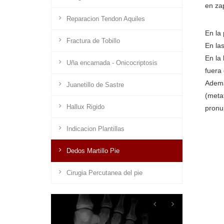
en zap
Reparacion Tendon Aquiles
En la 
Fractura de Tobillo
En las
En la
Uña encarnada - Onicocriptosis
fuera 
Ademá
Juanetillo de Sastre
(meta
Hallux Rigido
pronu
Indicacion Plantillas
Dedos Martillo Pie
Cirugia Percutanea del pie