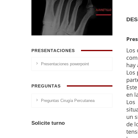
DES
Pres
Los 
PRESENTACIONES
comú
hay 
Presentaciones powerpoint
Los 
part
Este
PREGUNTAS
en l
Los
Preguntas Cirugía Percutanea
situ
un s
Solicite turno
de l
tens