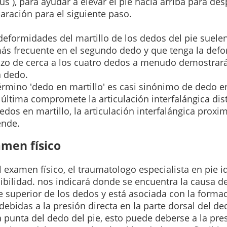
us ), para ayudar a elevar el pie hacia arriba para de
aración para el siguiente paso.
deformidades del martillo de los dedos del pie suele
más
frecuente en el segundo dedo y que tenga la def
azo de cerca a los cuatro dedos a menudo demostrará
 dedo.
érmino 'dedo en martillo' es casi sinónimo de dedo en
 última compromete la articulación interfalángica dist
edos en martillo, la articulación interfalángica proxi
ende
.
men físico
l examen físico, el traumatologo especialista en pie id
ibilidad.
nos indicará donde se encuentra la causa de
e superior de los dedos y está asociada con la forma
debidas a la presión directa en la parte dorsal del de
a punta del dedo del pie, esto puede deberse a la pre