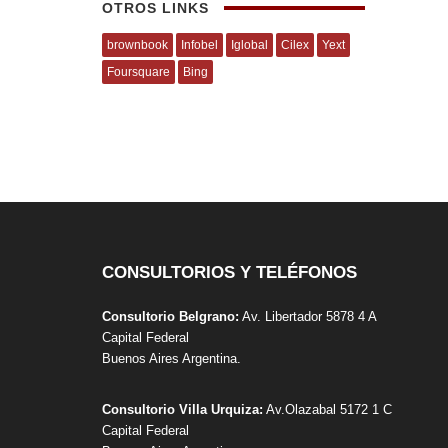
OTROS LINKS
brownbook
Infobel
Iglobal
Cilex
Yext
Foursquare
Bing
CONSULTORIOS Y TELÉFONOS
Consultorio Belgrano:
Av. Libertador 5878 4 A
Capital Federal
Buenos Aires Argentina.
Consultorio Villa Urquiza:
Av.Olazabal 5172 1 C
SAMECIPP
Capital Federal
troscopía
Sociedad Argentina de Medicina y Cirugía de Pie y de 