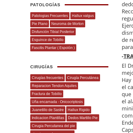
dedo
PATOLOGÍAS
Reco
Patologias Frecuentes
Hallux valgus
regu
Pie Plano
Neuroma de Morton
Ejer
dism
Disfunción Tibial Posterior
de r
Esguince de Tobillo
para
Fascitis Plantar ( Espolón )
-
TR
El D
CIRUGÍAS
mejo
Cirugías frecuentes
Cirugía Percutánea
Hay 
el c
Reparacion Tendon Aquiles
que 
Fractura de Tobillo
el a
Uña encarnada - Onicocriptosis
mini
Juanetillo de Sastre
Hallux Rigido
comb
Indicacion Plantillas
Dedos Martillo Pie
Ende
Cirugia Percutanea del pie
Caps