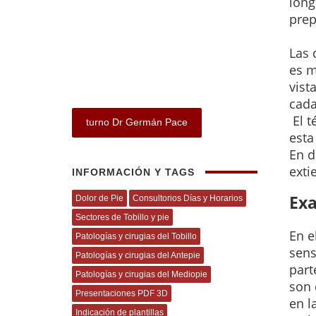
long
prep
Las 
es 
vist
cada
El t
turno Dr Germán Pace
esta
En d
exti
INFORMACIÓN Y TAGS
Exa
Dolor de Pie
Consultorios Días y Horarios
Sectores de Tobillo y pie
En e
Patologías y cirugias del Tobillo
sens
Patologías y cirugias del Antepie
part
Patologías y cirugias del Mediopie
son 
Presentaciones PDF 3D
en l
Indicación de plantillas