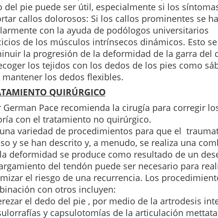
 del pie puede ser útil, especialmente si los síntoma
rtar callos dolorosos:
Si los callos prominentes se ha
larmente con la ayuda de podólogos universitarios
cicios de los músculos intrínsecos dinámicos.
Esto s
inuir la progresión de la deformidad de la garra del 
ecoger los tejidos con los dedos de los pies como sá
 mantener los dedos flexibles.
ATAMIENTO QUIRÚRGICO
r German Pace recomienda la cirugía para corregir lo
ría con el tratamiento no quirúrgico.
una variedad de procedimientos para que el
traumato
aso y
se han descrito y, a menudo, se realiza una co
la deformidad se produce como resultado de un deseq
largamiento del tendón puede ser necesario para reali
mizar el riesgo de una recurrencia.
Los procedimien
inación con otros incluyen:
rezar el dedo del pie , por medio de la artrodesis int
ulorrafías y capsulotomías de la articulación mettat