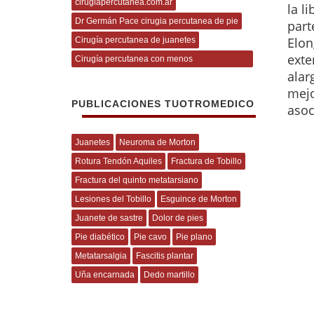
cirugiapercutanea.com.ar
la l
Dr Germán Pace cirugia percutanea de pie
part
Elon
Cirugía percutanea de juanetes
exte
Cirugía percutanea con menos
alar
complicaciones
mej
PUBLICACIONES TUOTROMEDICO
asoc
Juanetes
Neuroma de Morton
Rotura Tendón Aquiles
Fractura de Tobillo
Fractura del quinto metatarsiano
Lesiones del Tobillo
Esguince de Morton
Juanete de sastre
Dolor de pies
Pie diabético
Pie cavo
Pie plano
Metatarsalgia
Fascitis plantar
Uña encarnada
Dedo martillo