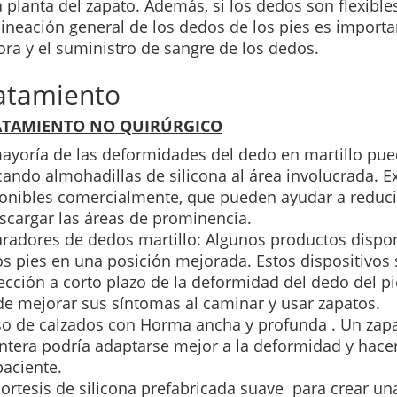
a planta del zapato.
Además, si los dedos son flexible
lineación general de los dedos de los pies es importan
ra y el suministro de sangre de los dedos.
atamiento
ATAMIENTO NO QUIRÚRGICO
ayoría de las deformidades del dedo en martillo pue
cando almohadillas de silicona al área involucrada.
E
onibles comercialmente, que pueden ayudar a reducir
scargar las áreas de prominencia.
radores de dedos martillo:
Algunos productos dispon
os pies en una posición mejorada.
Estos dispositivos
ección a corto plazo de la deformidad del dedo del p
e mejorar sus síntomas al caminar y usar zapatos.
so de calzados con Horma ancha y profunda . Un zapa
ntera podría adaptarse mejor a la deformidad y hacer
paciente.
ortesis de silicona prefabricada suave para crear un