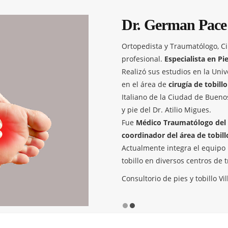
Patologías y Ciru
Atención coherente y adecuada d
conseguir un diagnótico precoz
prevenir el avance de deformida
desplazamiento o no de las mis
medio de una cirugia, inmovili
ortopédicos
El traumatólogo atiende en el 
generan durante la practica depo
tendininosas y los desgarros
En casos que esten indicados s
pie y del Tobillo.