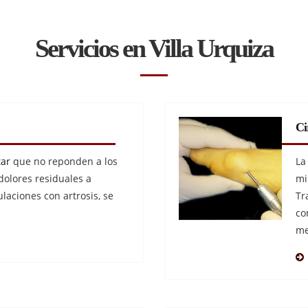
Servicios en Villa Urquiza
Ci
tar
que no reponden a los
La
dolores residuales a
mi
ulaciones con artrosis, se
Tr
co
me