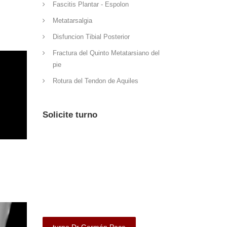
Fascitis Plantar - Espolon
Metatarsalgia
Disfuncion Tibial Posterior
Fractura del Quinto Metatarsiano del
pie
Rotura del Tendon de Aquiles
Solicite turno
turno Dr Germán Pace