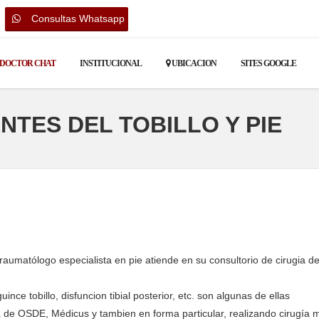
Consultas Whatsapp
DOCTOR CHAT
INSTITUCIONAL
UBICACION
SITES GOOGLE
TES DEL TOBILLO Y PIE
umatólogo especialista en pie atiende en su consultorio de cirugia de 
ce tobillo, disfuncion tibial posterior, etc. son algunas de ellas
a de OSDE, Médicus y tambien en forma particular, realizando cirugía m