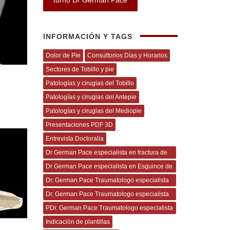
INFORMACIÓN Y TAGS
Dolor de Pie
Consultorios Días y Horarios
Sectores de Tobillo y pie
Patologías y cirugias del Tobillo
Patologías y cirugias del Antepie
Patologías y cirugias del Mediopie
Presentaciones PDF 3D
Entrevista Doctoralia
Dr German Pace especialista en fractura de
Tobillo
Dr German Pace especialista en Esguince de
Tobillo
Dr. German Pace Traumatologo especialista
en Rotura del Tendon de Aquiles
Dr. German Pace Traumatologo especialista
en Juanetes
PDr. German Pace Traumatologo especialista
en Uña Encarnada
Indicación de plantillas