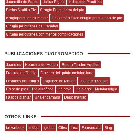
Juanetillo de Sastre
Hallux Rigido
Indicacion Plantillas
Dedos Martillo Pie
Cirugia Percutanea del pie
cirugiapercutanea.com.ar
Dr Germán Pace cirugia percutanea de pie
Cirugía percutanea de juanetes
Cirugía percutanea con menos complicaciones
PUBLICACIONES TUOTROMEDICO
Juanetes
Neuroma de Morton
Rotura Tendón Aquiles
Fractura de Tobillo
Fractura del quinto metatarsiano
Lesiones del Tobillo
Esguince de Morton
Juanete de sastre
Dolor de pies
Pie diabético
Pie cavo
Pie plano
Metatarsalgia
Fascitis plantar
Uña encarnada
Dedo martillo
OTROS LINKS
brownbook
Infobel
Iglobal
Cilex
Yext
Foursquare
Bing