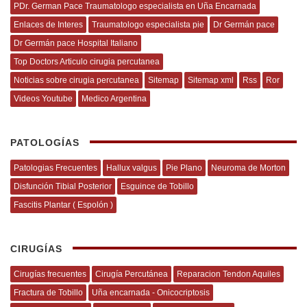
PDr. German Pace Traumatologo especialista en Uña Encarnada
Enlaces de Interes
Traumatologo especialista pie
Dr Germán pace
Dr Germán pace Hospital Italiano
Top Doctors Articulo cirugia percutanea
Noticias sobre cirugia percutanea
Sitemap
Sitemap xml
Rss
Ror
Videos Youtube
Medico Argentina
PATOLOGÍAS
Patologias Frecuentes
Hallux valgus
Pie Plano
Neuroma de Morton
Disfunción Tibial Posterior
Esguince de Tobillo
Fascitis Plantar ( Espolón )
CIRUGÍAS
Cirugías frecuentes
Cirugía Percutánea
Reparacion Tendon Aquiles
Fractura de Tobillo
Uña encarnada - Onicocriptosis